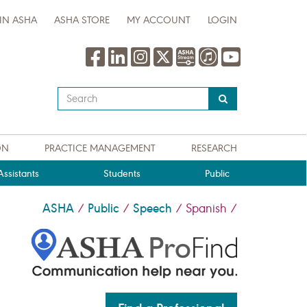
IN ASHA
ASHA STORE
MY ACCOUNT
LOGIN
Type
your
search
query
ON
PRACTICE MANAGEMENT
RESEARCH
here
ssistants
Students
Public
ASHA
Public
Speech
/
/
/
Spanish
/