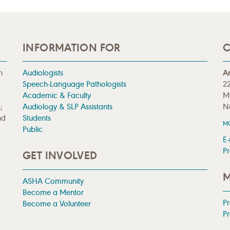
INFORMATION FOR
C
n
Audiologists
A
Speech-Language Pathologists
22
Academic & Faculty
M
;
Audiology & SLP Assistants
N
nd
Students
M
Public
E-
Pr
GET INVOLVED
M
ASHA Community
Become a Mentor
P
Become a Volunteer
Pr