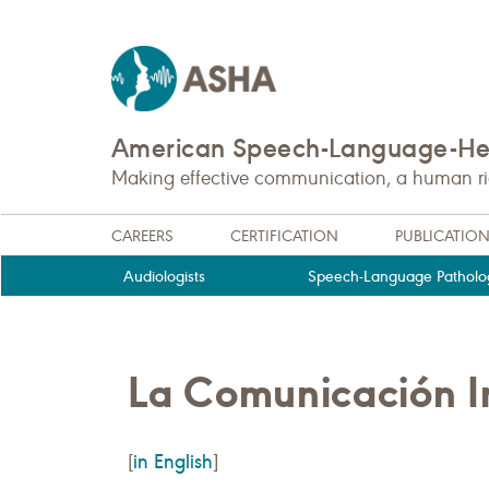
American Speech-Language-Hea
Making effective communication, a human righ
CAREERS
CERTIFICATION
PUBLICATIO
Audiologists
Speech-Language Patholog
La Comunicación I
in English
[
]