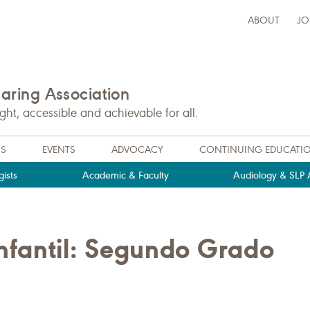
ABOUT
JO
ring Association
t, accessible and achievable for all.
NS
EVENTS
ADVOCACY
CONTINUING EDUCATI
ists
Academic & Faculty
Audiology & SLP A
nfantil: Segundo Grado