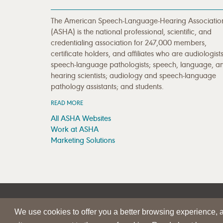
The American Speech-Language-Hearing Associatio
(ASHA) is the national professional, scientific, and
credentialing association for 247,000 members,
certificate holders, and affiliates who are audiologists
speech-language pathologists; speech, language, a
hearing scientists; audiology and speech-language
pathology assistants; and students.
READ MORE
All ASHA Websites
Work at ASHA
Marketing Solutions
|
|
SITE HELP
A–Z TOPIC INDEX
PRIVACY STATEMENT
We use cookies to offer you a better browsing experience, an
© 1997-
2026
American Speech-Language-Hearing Assoc