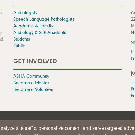
n
Audiologists
A
Speech-Language Pathologists
22
Academic & Faculty
M
;
Audiology & SLP Assistants
N
nd
Students
M
Public
E-
Pr
GET INVOLVED
M
ASHA Community
Become a Mentor
P
Become a Volunteer
Pr
|
TERMS OF USE
alyze site traffic, personalize content, and serve targeted adver
iation