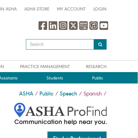
IN ASHA
ASHA STORE
MY ACCOUNT
LOGIN
Type
your
search
query
ON
PRACTICE MANAGEMENT
RESEARCH
here
ssistants
Students
Public
ASHA
Public
Speech
/
/
/
Spanish
/