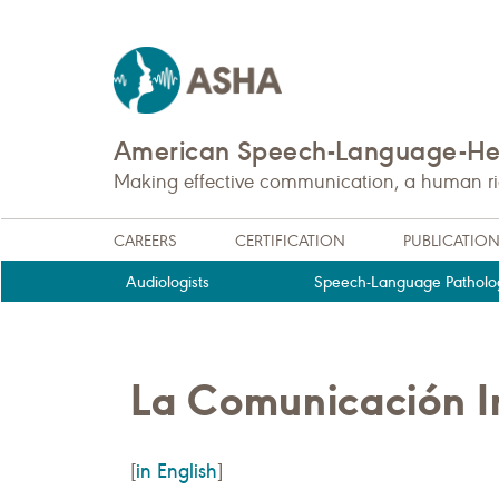
American Speech-Language-Hea
Making effective communication, a human righ
CAREERS
CERTIFICATION
PUBLICATIO
Audiologists
Speech-Language Patholog
La Comunicación In
in English
[
]