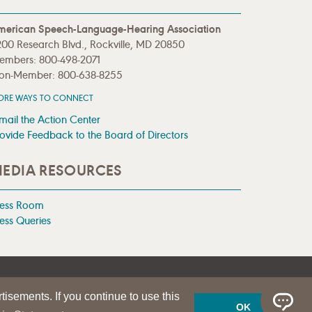
merican Speech-Language-Hearing Association
00 Research Blvd., Rockville, MD 20850
embers: 800-498-2071
on-Member: 800-638-8255
ORE WAYS TO CONNECT
mail the Action Center
ovide Feedback to the Board of Directors
EDIA RESOURCES
ress Room
ess Queries
tisements. If you continue to use this
OK