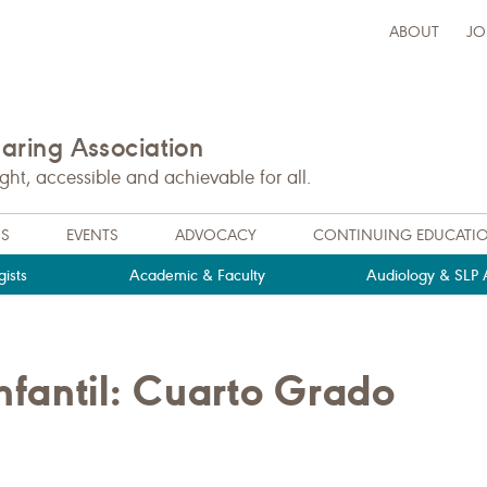
ABOUT
JO
ring Association
t, accessible and achievable for all.
NS
EVENTS
ADVOCACY
CONTINUING EDUCATI
ists
Academic & Faculty
Audiology & SLP A
fantil: Cuarto Grado