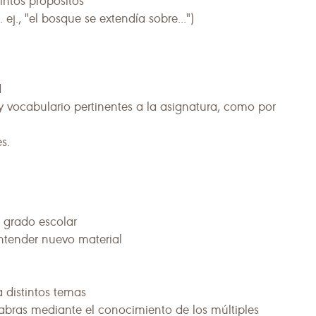
intos propósitos
ej., "el bosque se extendía sobre...")
d
y vocabulario pertinentes a la asignatura, como por
s.
l grado escolar
ntender nuevo material
 distintos temas
abras mediante el conocimiento de los múltiples