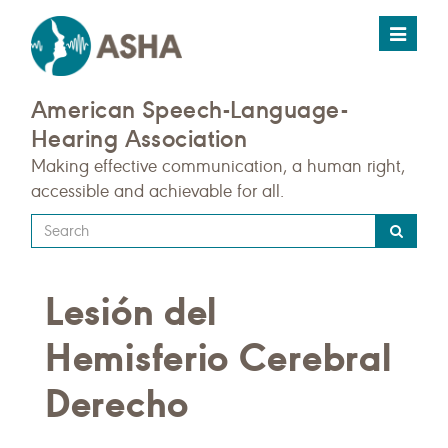
Toggle
navigat
American Speech-Language-
Hearing Association
Making effective communication, a human right,
accessible and achievable for all.
Type
your
search
Lesión del
query
here
Hemisferio Cerebral
Derecho