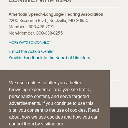
CONNECT WITH ASHA
American Speech-Language-Hearing Association
2200 Research Blvd., Rockville, MD 20850
Members: 800-498-2071
Non-Member: 800-638-8255
MORE WAYS TO CONNECT
E-mail the Action Center
Provide Feedback to the Board of Directors
MEDIA RESOURCES
We use cookies to offer you a better
Press Room
browsing experience, analyze site traffic,
Press Queries
personalize content, and serve targeted
advertisements. If you continue to use this
site, you consent to the use of cookies. Read
about how we use cookies and how you can
|
|
|
SITE HELP
A–Z TOPIC INDEX
PRIVACY STATEMENT
control them by visiting our
TERMS OF USE