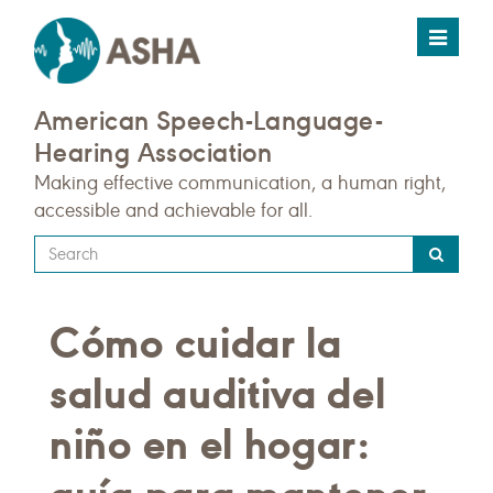
Toggle
navigat
American Speech-Language-
Hearing Association
Making effective communication, a human right,
accessible and achievable for all.
Type
your
search
Cómo cuidar la
query
here
salud auditiva del
niño en el hogar: