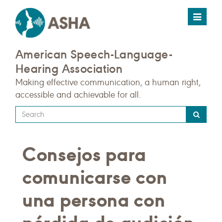
Toggle
navigat
American Speech-Language-
Hearing Association
Making effective communication, a human right,
accessible and achievable for all.
Type
your
search
Consejos para
query
here
comunicarse con
una persona con